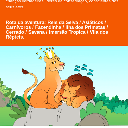
crianças verdadeiras líderes da conservação, conscientes dos
seus atos.
Rota da aventura: Reis da Selva / Asiáticos /
Carnívoros / Fazendinha / Ilha dos Primatas /
Cerrado / Savana / Imersão Tropica / Vila dos
Répteis.