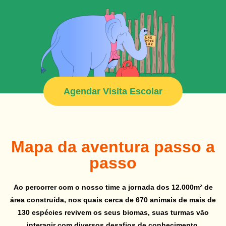
ciclo de formação.
p
d
d
Cada aluno é um universo particular de curiosidade e
potencial. Pensando nisso, adaptamos nosso espaço
o
para três ciclos: infantil, fundamental I e fundamental II
os
Tã
com ensino médio. Com isso garantimos o melhor
ada
na
Agendar Visita Escolar
aproveitamento para cada faixa de idade.
eq
es
ca
Mapa da aventura passo a
es
passo
Ao percorrer com o nosso time a jornada dos
12.000m² de
área construída
, nos quais cerca de
670 animais de mais de
130 espécies
revivem os seus biomas, suas turmas vão
interagir com diversos
desafios de conhecimento,